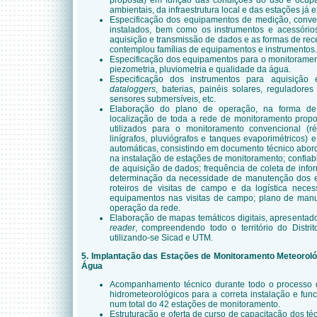
proposta) em função das condições do uso e ocupaç
ambientais, da infraestrutura local e das estações já e
Especificação dos equipamentos de medição, conve
instalados, bem como os instrumentos e acessório
aquisição e transmissão de dados e as formas de re
contemplou famílias de equipamentos e instrumentos.
Especificação dos equipamentos para o monitoramento
piezometria, pluviometria e qualidade da água.
Especificação dos instrumentos para aquisição 
dataloggers
, baterias, painéis solares, reguladores
sensores submersíveis, etc.
Elaboração do plano de operação, na forma de
localização de toda a rede de monitoramento prop
utilizados para o monitoramento convencional (rég
linígrafos, pluviógrafos e tanques evaporimétricos)
automáticas, consistindo em documento técnico abor
na instalação de estações de monitoramento; confiab
de aquisição de dados; frequência de coleta de info
determinação da necessidade de manutenção dos 
roteiros de visitas de campo e da logística neces
equipamentos nas visitas de campo; plano de manu
operação da rede.
Elaboração de mapas temáticos digitais, apresenta
reader
, compreendendo todo o território do Distr
utilizando-se Sicad e UTM.
5. Implantação das Estações de Monitoramento Meteorológ
Água
Acompanhamento técnico durante todo o processo 
hidrometeorológicos para a correta instalação e fun
num total do 42 estações de monitoramento.
Estruturação e oferta de curso de capacitação dos 