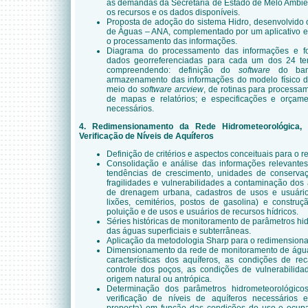
as demandas da Secretaria de Estado de Melo Ambien
os recursos e os dados disponíveis.
Proposta de adoção do sistema Hidro, desenvolvido 
de Águas – ANA, complementado por um aplicativo e
o processamento das informações.
Diagrama do processamento das informações e fo
dados georreferenciadas para cada um dos 24 tem
compreendendo: definição do
software
do banc
armazenamento das informações do modelo físico da
meio do
software
arcview
, de rotinas para processa
de mapas e relatórios; e especificações e orça
necessários.
4. Redimensionamento da Rede Hidrometeorológica
Verificação de Níveis de Aquíferos
Definição de critérios e aspectos conceituais para o
Consolidação e análise das informações relevantes 
tendências de crescimento, unidades de conservaçã
fragilidades e vulnerabilidades a contaminação dos 
de drenagem urbana, cadastros de usos e usuários
lixões, cemitérios, postos de gasolina) e constru
poluição e de usos e usuários de recursos hídricos.
Séries históricas de monitoramento de parâmetros hi
das águas superficiais e subterrâneas.
Aplicação da metodologia Sharp para o redimension
Dimensionamento da rede de monitoramento de água
características dos aquíferos, as condições de r
controle dos poços, as condições de vulnerabilid
origem natural ou antrópica.
Determinação dos parâmetros hidrometeorológic
verificação de níveis de aquíferos necessários