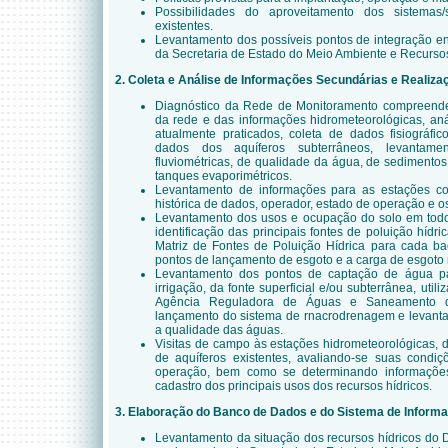
Possibilidades do aproveitamento dos sistemas
existentes.
Levantamento dos possíveis pontos de integração en
da Secretaria de Estado do Meio Ambiente e Recursos
2. Coleta e Análise de Informações Secundárias e Realiz
Diagnóstico da Rede de Monitoramento compreenden
da rede e das informações hidrometeorológicas, aná
atualmente praticados, coleta de dados fisiográfi
dados dos aquíferos subterrâneos, levantam
fluviométricas, de qualidade da água, de sedimentos,
tanques evaporimétricos.
Levantamento de informações para as estações co
histórica de dados, operador, estado de operação e o
Levantamento dos usos e ocupação do solo em todo o 
identificação das principais fontes de poluição hídri
Matriz de Fontes de Poluição Hídrica para cada baci
pontos de lançamento de esgoto e a carga de esgoto
Levantamento dos pontos de captação de água pa
irrigação, da fonte superficial e/ou subterrânea, uti
Agência Reguladora de Águas e Saneamento do
lançamento do sistema de rnacrodrenagem e levanta
a qualidade das águas.
Visitas de campo às estações hidrometeorológicas, 
de aquíferos existentes, avaliando-se suas condiçõ
operação, bem como se determinando informações 
cadastro dos principais usos dos recursos hídricos.
3. Elaboração do Banco de Dados e do Sistema de Inform
Levantamento da situação dos recursos hídricos do Dis