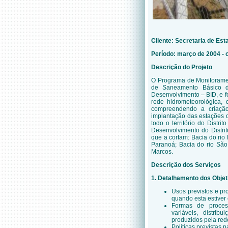
Cliente: Secretaria de Est
Período: março de 2004 - 
Descrição do Projeto
O Programa de Monitoramen
de Saneamento Básico do
Desenvolvimento – BID, e fo
rede hidrometeorológica, 
compreendendo a criaçã
implantação das estações 
todo o território do Distri
Desenvolvimento do Distrito
que a cortam: Bacia do rio
Paranoá; Bacia do rio São
Marcos.
Descrição dos Serviços
1. Detalhamento dos Obje
Usos previstos e p
quando esta estiver
Formas de proces
variáveis, distri
produzidos pela red
Políticas previstas