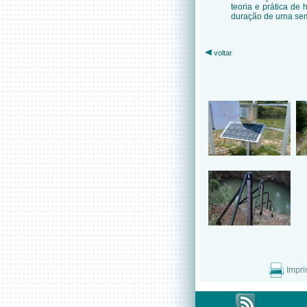
teoria e prática d
duração de urna sem
voltar
Impri