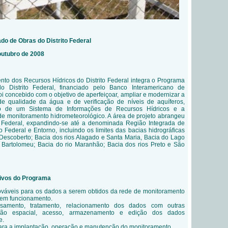
ado de Obras do Distrito Federal
outubro de 2008
to dos Recursos Hídricos do Distrito Federal integra o Programa
 Distrito Federal, financiado pelo Banco Interamericano de
i concebido com o objetivo de aperfeiçoar, ampliar e modernizar a
de qualidade da água e de verificação de níveis de aquíferos,
o de um Sistema de Informações de Recursos Hídricos e a
de monitoramento hidrometeorológico. A área de projeto abrangeu
to Federal, expandindo-se
até a denominada
Região Integrada de
 Federal e Entorno, incluindo os limites das bacias hidrográficas
 Descoberto; Bacia dos rios Alagado e Santa Maria, Bacia do Lago
 Bartolomeu; Bacia do rio Maranhão; Bacia dos rios Preto e São
tivos do Programa
rováveis para os dados a serem obtidos da rede de monitoramento
 em funcionamento.
samento, tratamento, relacionamento dos dados com outras
buição espacial, acesso, armazenamento e edição dos dados
e.
 para a implantação, operação e manutenção do monitoramento.