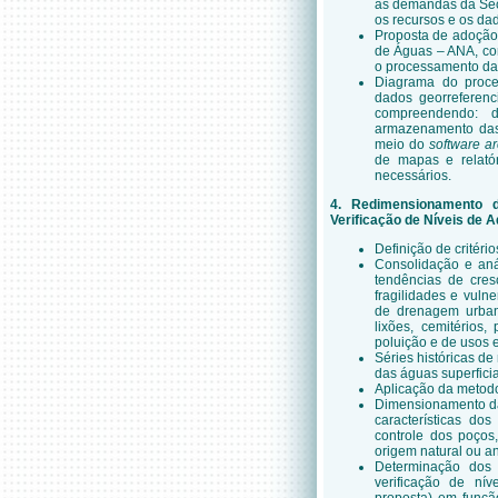
as demandas da Secr
os recursos e os dad
Proposta de adoção
de Águas – ANA, co
o processamento da
Diagrama do proce
dados georreferenc
compreendendo: 
armazenamento das 
meio do
software
ar
de mapas e relató
necessários.
4. Redimensionamento 
Verificação de Níveis de A
Definição de critér
Consolidação e aná
tendências de cres
fragilidades e vuln
de drenagem urbana
lixões, cemitérios
poluição e de usos e
Séries históricas d
das águas superficia
Aplicação da metod
Dimensionamento da
características do
controle dos poços
origem natural ou an
Determinação dos 
verificação de ní