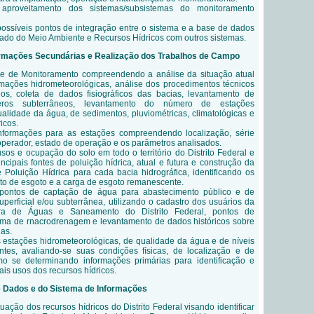
 aproveitamento dos sistemas/subsistemas do monitoramento
ossíveis pontos de integração entre o sistema e a base de dados
tado do Meio Ambiente e Recursos Hídricos com outros sistemas.
formações Secundárias e Realização dos Trabalhos de Campo
e de Monitoramento compreendendo a análise da situação atual
rmações hidrometeorológicas, análise dos procedimentos técnicos
dos, coleta de dados fisiográficos das bacias, levantamento de
eros subterrâneos, levantamento do número de estações
qualidade da água, de sedimentos, pluviométricas, climatológicas e
icos.
formações para as estações compreendendo localização, série
 operador, estado de operação e os parâmetros analisados.
os e ocupação do solo em todo o território do Distrito Federal e
incipais fontes de poluição hídrica, atual e futura e construção da
 Poluição Hídrica para cada bacia hidrográfica, identificando os
o de esgoto e a carga de esgoto remanescente.
pontos de captação de água para abastecimento público e de
superficial e/ou subterrânea, utilizando o cadastro dos usuários da
ra de Águas e Saneamento do Distrito Federal, pontos de
ema de rnacrodrenagem e levantamento de dados históricos sobre
as.
 estações hidrometeorológicas, de qualidade da água e de níveis
entes, avaliando-se suas condições físicas, de localização e de
 se determinando informações primárias para identificação e
ais usos dos recursos hídricos.
e Dados e do Sistema de Informações
ação dos recursos hídricos do Distrito Federal visando identificar