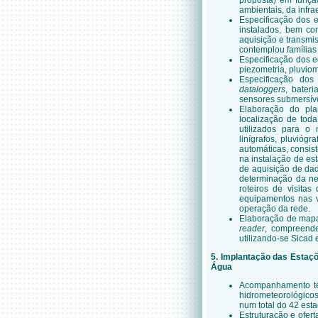
proposta) em funçã
ambientais, da infrae
Especificação dos 
instalados, bem co
aquisição e transmi
contemplou famílias
Especificação dos e
piezometria, pluvio
Especificação dos
dataloggers
, bateri
sensores submersíve
Elaboração do pl
localização de tod
utilizados para o 
linígrafos, pluvióg
automáticas, consi
na instalação de es
de aquisição de dad
determinação da n
roteiros de visita
equipamentos nas v
operação da rede.
Elaboração de mapa
reader
, compreende
utilizando-se Sicad
5. Implantação das Estaç
Água
Acompanhamento téc
hidrometeorológicos
num total do 42 est
Estruturação e ofer