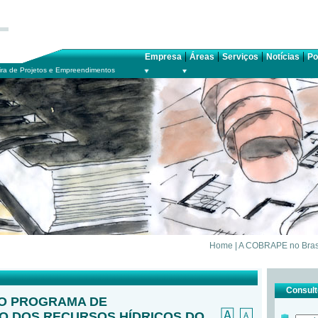
|
|
|
|
Empresa
Áreas
Serviços
Notícias
Po
ra de Projetos e Empreendimentos
Home
|
A COBRAPE no Bras
Consulte
O PROGRAMA DE
 DOS RECURSOS HÍDRICOS DO