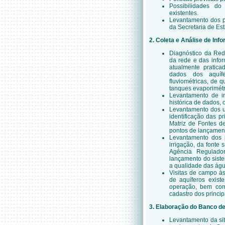
Possibilidades do
existentes.
Levantamento dos p
da Secretaria de Es
2. Coleta e Análise de In
Diagnóstico da Red
da rede e das info
atualmente pratica
dados dos aquíf
fluviométricas, de 
tanques evaporimétr
Levantamento de in
histórica de dados,
Levantamento dos us
identificação das pr
Matriz de Fontes de
pontos de lançament
Levantamento dos 
irrigação, da fonte 
Agência Regulado
lançamento do sist
a qualidade das águ
Visitas de campo às
de aquíferos exist
operação, bem como
cadastro dos princip
3. Elaboração do Banco d
Levantamento da situ