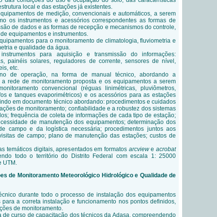
o das condições do uso e ocupação do solo, das características
strutura local e das estações já existentes.
equipamentos de medição, convencionais e automáticos, a serem
mo os instrumentos e acessórios correspondentes as formas de
ssão de dados e as formas de recepção e mecanismos do controle,
 de equipamentos e instrumentos.
quipamentos para o monitoramento de climatologia, fluviometria e
metria e qualidade da água.
 instrumentos para aquisição e transmissão do informações:
as, painéis solares, reguladores de corrente, sensores de nível,
is, etc.
ano de operação, na forma de manual técnico, abordando a
a a rede de monitoramento proposta e os equipamentos a serem
monitoramento convencional (réguas linimétricas, pluviômetros,
rafos e tanques evaporimétricos) e os acessórios para as estações
stindo em documento técnico abordando: procedimentos e cuidados
tações de monitoramento; confiabilidade e a robustez dos sistemas
os; frequência de coleta de informações de cada tipo de estação;
ecessidade de manutenção dos equipamentos; determinação dos
s de campo e da logística necessária; procedimentos juntos aos
isitas de campo; plano de manutenção das estações; custos de
s temáticos digitais, apresentados em formatos
arcview
e
acrobat
ndo todo o território do Distrito Federal com escala 1: 25000
 e UTM.
ões de Monitoramento Meteorológico Hidrológico e Qualidade de
nico durante todo o processo de instalação dos equipamentos
 para a correta instalação e funcionamento nos pontos definidos,
ações de monitoramento.
ta de curso de capacitação dos técnicos da Adasa, compreendendo