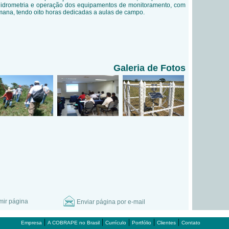
e hidrometria e operação dos equipamentos de monitoramento, com
ana, tendo oito horas dedicadas a aulas de campo.
Galeria de Fotos
mir página
Enviar página por e-mail
|
|
|
|
|
Empresa
A COBRAPE no Brasil
Currículo
Portfólio
Clientes
Contato