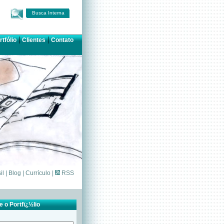
Busca Interna
|
|
rtfólio
Clientes
Contato
il
|
Blog
|
Currículo
|
RSS
 o Portfï¿½lio