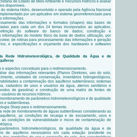
etaria de Estado de Melo Ambiente e Recursos Hídricos e avaliar
os disponíveis.
 do sistema Hidro, desenvolvido o operado pela Agência Nacional
mplementado por um aplicativo em sistema georreferenciado para
s informações.
ssamento das informações e formatos (
shapes
) das bases de
iadas para cada um dos 24 temas incorporados ao aplicativo,
definição do
software
do banco de dados; construção e
informações do modelo físico da base de dados; utilização, por
cview
, de rotinas para processamento das informações e geração
rios; e especificações e orçamento dos
hardwares
e
softwares
da Rede Hidrometeorológica, de Qualidade da Água e de
quíferos
ios e aspectos conceituais para o redimensionamento.
lise das informações relevantes (Planos Diretores, uso do solo,
cimento, unidades de conservação, inventários hidrogeológicos,
erabilidades a contaminação dos aquíferos subterrâneos; sistemas
, cadastros de usos e usuários da água, aterros sanitários e
, postos de gasolina) e construção de urna matriz de fontes de
 usuários de recursos hídricos.
e monitoramento de parâmetros hidrometeorológicos e de qualidade
is e subterrâneas.
ologia Sharp para o redimensionamento.
 rede de monitoramento de águas subterrâneas considerando as
s aquíferos, as condições de recarga e de escoamento, usos e
, as condições de vulnerabilidade e riscos de contaminação de
trópica.
parâmetros hidrometeorológicos, de qualidade da água e de
veis de aquíferos necessários em cada estação (existente ou