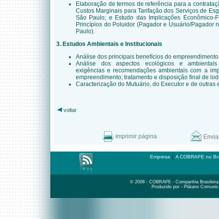
Elaboração de termos de referência para a contrata
Custos Marginais para Tarifação dos Serviços de Es
São Paulo; e Estudo das Implicações Econômico-F
Princípios do Poluidor (Pagador e Usuário/Pagador 
Paulo).
3. Estudos Ambientais e Institucionais
Análise dos principais benefícios do empreendimento
Análise dos aspectos ecológicos e ambientais
exigências e recomendações ambientais com a imp
empreendimento; tratamento e disposição final de lo
Caracterização do Mutuário, do Executor e de outras e
voltar
Imprimir página
Envia
|
Empresa
A COBRAPE no Bra
© 2008 - COBRAPE - Companhia Brasileira d
Produzido por - Plátano Comunic