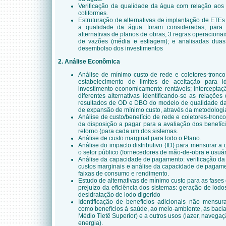
Verificação da qualidade da água com relação aos 
coliformes.
Estruturação de alternativas de implantação de ETEs 
a qualidade da água: foram consideradas, par
alternativas de planos de obras, 3 regras operacionais
de vazões (média e estiagem); e analisadas duas
desembolso dos investimentos
2. Análise Econômica
Análise de mínimo custo de rede e coletores-tronco
estabelecimento de limites de aceitação para i
investimento economicamente rentáveis; interceptaç
diferentes alternativas identificando-se as relações 
resultados de OD e DBO do modelo de qualidade da 
de expansão de mínimo custo, através da metodologia
Análise de custo/benefício de rede e coletores-tron
da disposição a pagar para a avaliação dos benefíci
retorno (para cada um dos sistemas.
Análise de custo marginal para todo o Plano.
Análise do impacto distributivo (ID) para mensurar a d
o setor público (fornecedores de mão-de-obra e usuári
Análise da capacidade de pagamento: verificação da es
custos marginais e análise da capacidade de pagame
faixas de consumo e rendimento.
Estudo de alternativas de mínimo custo para as fases
prejuízo da eficiência dos sistemas: geração de lod
desidratação de lodo digerido
Identificação de benefícios adicionais não mensur
como benefícios à saúde, ao meio-ambiente, às bacia
Médio Tietê Superior) e a outros usos (lazer, navega
energia).