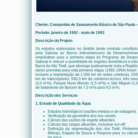
Cliente: Companhia de Saneamento Básico de São Paulo 
Período: janeiro de 1992 - maio de 1993
Descrição do Projeto
Os estudos elaborados no âmbito deste contrato constitu
pela Sabesp ao Banco Interamericano de Desenvolvimen
empréstimo para a primeira etapa do Programa de Despol
Sabesp é reduzir a quantidade de esgotos domésticos e indu
Bacia do Alto Tietê, que abrange praticamente toda a Região
obras previstas para esta primeira etapa (1992-1994) fora
incluem a implantação de 1.500 km de redes coletoras; 258
km de interceptores; 590,3 km de coletores-tronco; três no
(3,0 m³/s), Parque Novo Mundo (2,5 m³/s) e São Miguel (1,
de tratamento de Barueri de 7,0 m³/s para 9,5 m³/s.
Descrição dos Serviços
1. Estudo de Qualidade
da Água
Estudos hidrológicos (vazões médias
e
de estiagem).
Verificação da geometria dos rios canais.
Cálculo das vazões de esgoto afluentes.
Cálculo das cargas afluentes, inclusive
run-off
.
Definição da segmentação dos rios
Tietê, Pinheiro
Billings, Edgard de Souza e Pirapora para os cálc
da água.