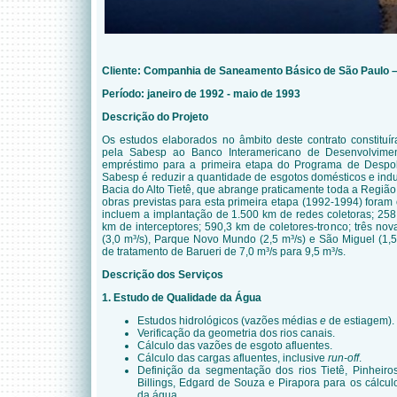
Cliente: Companhia de Saneamento Básico de São Paulo 
Período: janeiro de 1992 - maio de 1993
Descrição do Projeto
Os estudos elaborados no âmbito deste contrato constitu
pela Sabesp ao Banco Interamericano de Desenvolvimen
empréstimo para a primeira etapa do Programa de Despol
Sabesp é reduzir a quantidade de esgotos domésticos e indu
Bacia do Alto Tietê, que abrange praticamente toda a Região
obras previstas para esta primeira etapa (1992-1994) fora
incluem a implantação de 1.500 km de redes coletoras; 258
km de interceptores; 590,3 km de coletores-tronco; três no
(3,0 m³/s), Parque Novo Mundo (2,5 m³/s) e São Miguel (1,
de tratamento de Barueri de 7,0 m³/s para 9,5 m³/s.
Descrição dos Serviços
1. Estudo de Qualidade
da Água
Estudos hidrológicos (vazões médias
e
de estiagem).
Verificação da geometria dos rios canais.
Cálculo das vazões de esgoto afluentes.
Cálculo das cargas afluentes, inclusive
run-off
.
Definição da segmentação dos rios
Tietê, Pinheiro
Billings, Edgard de Souza e Pirapora para os cálc
da água.