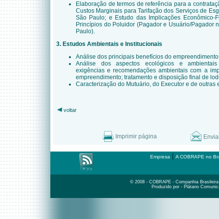
Elaboração de termos de referência para a contrata
Custos Marginais para Tarifação dos Serviços de Es
São Paulo; e Estudo das Implicações Econômico-F
Princípios do Poluidor (Pagador e Usuário/Pagador 
Paulo).
3. Estudos Ambientais e Institucionais
Análise dos principais benefícios do empreendimento
Análise dos aspectos ecológicos e ambientais
exigências e recomendações ambientais com a imp
empreendimento; tratamento e disposição final de lo
Caracterização do Mutuário, do Executor e de outras e
voltar
Imprimir página
Envia
|
Empresa
A COBRAPE no Bra
© 2008 - COBRAPE - Companhia Brasileira d
Produzido por - Plátano Comunic