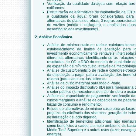
Verificação da qualidade da água com relação aos 
coliformes.
Estruturação de alternativas de implantação de ETEs 
a qualidade da água: foram consideradas, par
alternativas de planos de obras, 3 regras operacionais
de vazões (média e estiagem); e analisadas duas
desembolso dos investimentos
2. Análise Econômica
Análise de mínimo custo de rede e coletores-tronco
estabelecimento de limites de aceitação para i
investimento economicamente rentáveis; interceptaç
diferentes alternativas identificando-se as relações 
resultados de OD e DBO do modelo de qualidade da 
de expansão de mínimo custo, através da metodologia
Análise de custo/benefício de rede e coletores-tron
da disposição a pagar para a avaliação dos benefíci
retorno (para cada um dos sistemas.
Análise de custo marginal para todo o Plano.
Análise do impacto distributivo (ID) para mensurar a d
o setor público (fornecedores de mão-de-obra e usuári
Análise da capacidade de pagamento: verificação da es
custos marginais e análise da capacidade de pagame
faixas de consumo e rendimento.
Estudo de alternativas de mínimo custo para as fases
prejuízo da eficiência dos sistemas: geração de lod
desidratação de lodo digerido
Identificação de benefícios adicionais não mensur
como benefícios à saúde, ao meio-ambiente, às bacia
Médio Tietê Superior) e a outros usos (lazer, navega
energia).