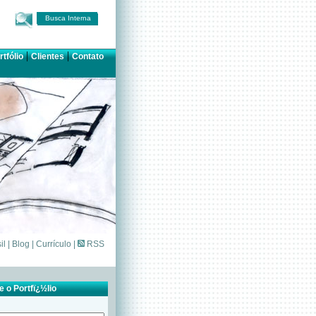
Busca Interna
|
|
rtfólio
Clientes
Contato
il
|
Blog
|
Currículo
|
RSS
 o Portfï¿½lio