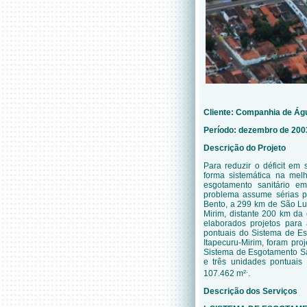
Cliente: Companhia de Á
Período: dezembro de 2003
Descrição do Projeto
Para reduzir o déficit e
forma sistemática na mel
esgotamento sanitário e
problema assume sérias p
Bento, a 299 km de São Luí
Mirim, distante 200 km da 
elaborados projetos para
pontuais do Sistema de Es
Itapecuru-Mirim, foram pro
Sistema de Esgotamento San
e três unidades pontuais
.
107.462 m²
.
Descrição dos Serviços