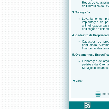
Redes de Abastecim
de Hidráulica da US
3. Topografia
Levantamentos pla
implantação de po
altimétricas, curvas
edificações existen
4. Cadastro de Propriedad
Cadastros de pro
pontuaisdo Sistem
financeiras das terra
5. Orçamentose Especific
Elaboração de orça
padrões da Caema
Serviços e Insumos 
voltar
Impri