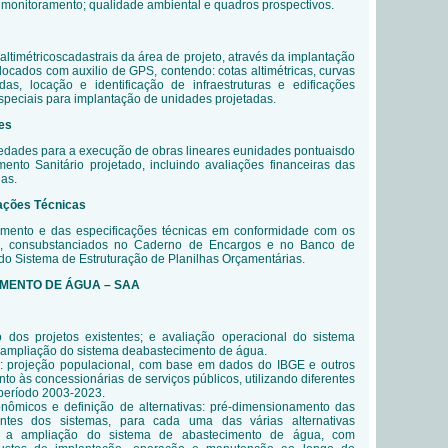
onitoramento; qualidade ambiental e quadros prospectivos.
ltimétricoscadastrais da área de projeto, através da implantação
locados com auxilio de GPS, contendo: cotas altimétricas, curvas
das, locação e identificação de infraestruturas e edificações
especiais para implantação de unidades projetadas.
es
edades para a execução de obras lineares eunidades pontuaisdo
nto Sanitário projetado, incluindo avaliações financeiras das
ias.
ações Técnicas
mento e das especificações técnicas em conformidade com os
, consubstanciados no Caderno de Encargos e no Banco de
do Sistema de Estruturação de Planilhas Orçamentárias.
CIMENTO DE ÁGUA – SAA
o dos projetos existentes; e avaliação operacional do sistema
a ampliação do sistema deabastecimento de água.
: projeção populacional, com base em dados do IBGE e outros
to às concessionárias de serviços públicos, utilizando diferentes
período 2003-2023.
onômicos e definição de alternativas: pré-dimensionamento
das
tes dos sistemas, para cada uma das várias alternativas
a a ampliação do sistema de abastecimento de água, com