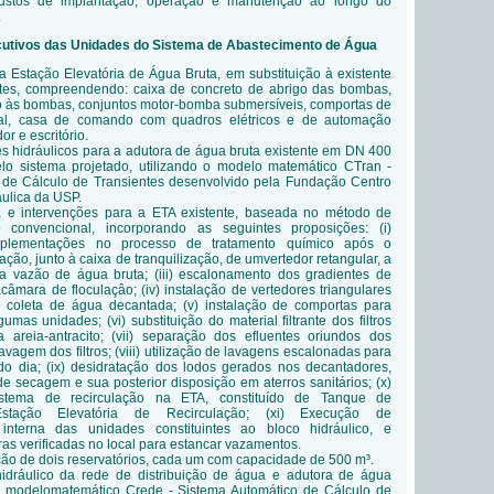
ustos de implantação, operação e manutenção ao longo do
.
ecutivos das Unidades do Sistema de Abastecimento de Água
 Estação Elevatória de Água Bruta, em substituição à existente
ntes, compreendendo: caixa de concreto de abrigo das bombas,
o às bombas, conjuntos motor-bomba submersíveis, comportas de
l, casa de comando com quadros elétricos e de automação
r e escritório.
es hidráulicos para a adutora de água bruta existente em DN 400
lo sistema projetado, utilizando o modelo matemático CTran -
 de Cálculo de Transientes desenvolvido pela Fundação Centro
ulica da USP.
a e intervenções para a ETA existente, baseada no método de
o convencional, incorporando as seguintes proposições: (i)
mplementações no processo de tratamento químico após o
alação, junto à caixa de tranquilização, de umvertedor retangular, a
 a vazão de água bruta; (iii) escalonamento dos gradientes de
âmara de floculaçâo; (iv) instalação de vertedores triangulares
 coleta de água decantada; (v) instalação de comportas para
umas unidades; (vi) substituição do material filtrante dos filtros
areia-antracito; (vii) separação dos efluentes oriundos dos
vagem dos filtros; (viii) utilização de lavagens escalonadas para
 do dia; (ix) desidratação dos lodos gerados nos decantadores,
 de secagem e sua posterior disposição em aterros sanitários; (x)
istema de recirculação na ETA, constituído de Tanque de
stação Elevatória de Recirculação; (xi) Execução de
 interna das unidades constituintes ao bloco hidráulico, e
ras verificadas no local para estancar vazamentos.
ção de dois reservatórios, cada um com capacidade de 500 m³.
dráulico da rede de distribuição de água e adutora de água
o o modelomatemático Crede - Sistema Automático de Cálculo de