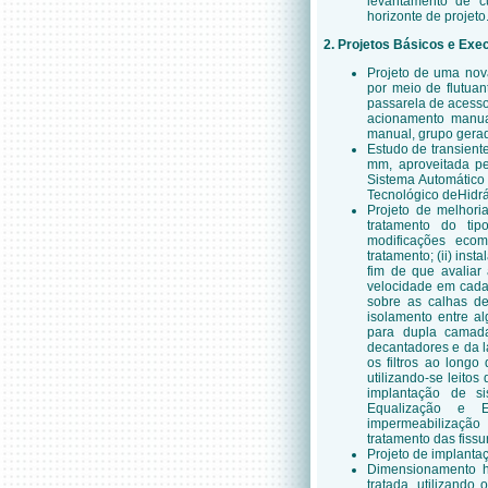
levantamento de c
horizonte de projeto
2. Projetos Básicos e Ex
Projeto de uma nova
por meio de flutua
passarela de acess
acionamento manua
manual, grupo gerado
Estudo de transient
mm, aproveitada pe
Sistema Automático
Tecnológico deHidrá
Projeto de melhori
tratamento do tip
modificações eco
tratamento; (ii) inst
fim de que avaliar
velocidade em cadac
sobre as calhas de
isolamento entre alg
para dupla camada 
decantadores e da la
os filtros ao longo
utilizando-se leitos
implantação de s
Equalização e E
impermeabilização
tratamento das fissu
Projeto de implanta
Dimensionamento hi
tratada, utilizand