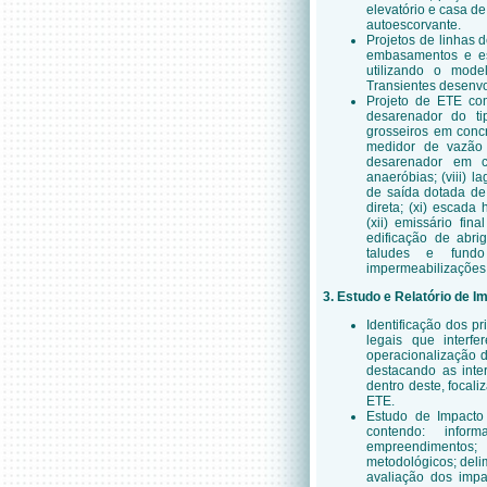
elevatório e casa d
autoescorvante.
Projetos de linhas 
embasamentos e esc
utilizando o mod
Transientes desenvo
Projeto de ETE c
desarenador do tip
grosseiros em conc
medidor de vazão 
desarenador em c
anaeróbias; (viii) l
de saída dotada de
direta; (xi) escada
(xii) emissário fin
edificação de abrig
taludes e fundo
impermeabilizações
3. Estudo e Relatório de 
Identificação dos pr
legais que interf
operacionalização d
destacando as inte
dentro deste, focal
ETE.
Estudo de Impacto 
contendo: infor
empreendimentos
metodológicos; delim
avaliação dos impa