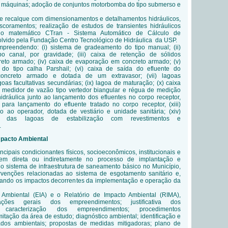
e máquinas; adoção de conjuntos motorbomba do tipo submerso e
de recalque com dimensionamentos e detalhamentos hidráulicos,
oramentos; realização de estudos de transientes hidráulicos
elo matemático CTran - Sistema Automático de Cálculo de
lvido pela Fundação Centro Tecnológico de Hidráulica da USP.
ompreendendo
: (i) sistema de gradeamento do tipo manual; (ii)
o canal, por gravidade; (iii) caixa de retenção de sólidos
reto armado; (iv) caixa de evaporação em concreto armado; (v)
do tipo calha Parshail; (vi) caixa de saída do efluente do
oncreto armado e dotada de um extravasor; (vii) lagoas
agoas facultativas secundárias; (ix) lagoa de maturação; (x) caixa
 medidor de vazão tipo vertedor biangular e régua de medição
 hidráulica junto ao lançamento dos efluentes no corpo receptor,
al para lançamento do efluente tratado no corpo receptor, (xiii)
o ao operador, dotada de vestiário e unidade sanitária; (xiv)
 das lagoas de estabilização com revestimentos e
.
Impacto Ambiental
incipais condicionantes físicos, socioeconômicos, institucionais e
erem direta ou indiretamente no processo de implantação e
o sistema de infraestrutura de saneamento básico no Município,
rvenções relacionadas ao sistema de esgotamento sanitário e,
izando os impactos decorrentes da implementação e operação da
Ambiental (EIA) e o Relatório de Impacto Ambiental (RIMA),
mações gerais dos empreendimentos; justificativa dos
; caracterização dos empreendimentos; procedimentos
itação da área de estudo; diagnóstico ambiental; identificação e
dos ambientais; propostas de medidas mitigadoras; plano de