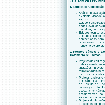
I. SISTEMA DE ESGOTAM
1. Estudos de Concepção
Análise e avaliaçã
existente visando 
esgoto.
Estudo demográfico
dados levantados jun
metodologias, para 
Estudos técnico-ec
unidades componen
apresentadas para 
levantamento de c
horizonte de projeto
2. Projetos Básicos e Ex
Tratamento de Esgotos
Projetos de edificaç
todas as unidades e
(Estações Elevat
terraplenagem para 
da implantação das 
Projetos básicos e e
emissário final, d
de Cálculo de Red
Tecnológico de H
escoamento; cálcul
escoramentos de 
escoramentos de va
Projetos de Estaçõe
de sólidos; poço c