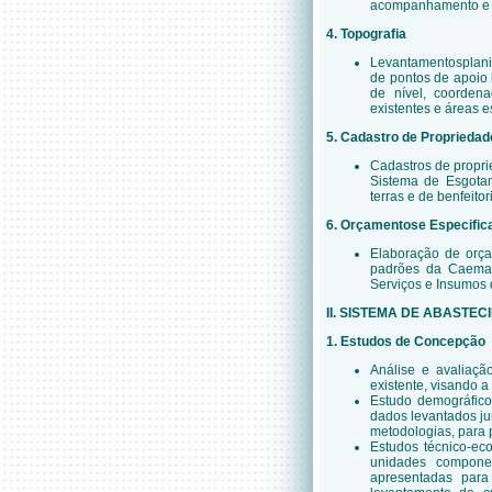
acompanhamento e m
4. Topografia
Levantamentosplania
de pontos de apoio 
de nível, coordena
existentes e áreas 
5. Cadastro de Propriedad
Cadastros de propri
Sistema de Esgotame
terras e de benfeitor
6. Orçamentose Especific
Elaboração de orça
padrões da Caema
Serviços e Insumos 
II. SISTEMA DE ABASTE
1. Estudos de Concepção
Análise e avaliaçã
existente, visando 
Estudo demográfico
dados levantados jun
metodologias, para 
Estudos técnico-ec
unidades componen
apresentadas par