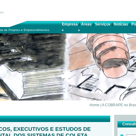
|
|
|
|
Empresa
Áreas
Serviços
Notícias
Po
ra de Projetos e Empreendimentos
Home
|
A COBRAPE no Bras
Consulte
COS, EXECUTIVOS E ESTUDOS DE
NTAL DOS SISTEMAS DE COLETA,