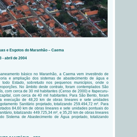
guas e Esgotos do Maranhão – Caema
 - abril de 2004
m saneamento básico no Maranhão, a Caema vem investindo de
horia e ampliação dos sistemas de abastecimento de água e
m todo Estado, sobretudo nos pequenos municípios, onde o
roporções. No âmbito deste contrato, foram contemplados São
s, com cerca de 30 mil habitantes (Censo de 2000) e Itapecuru-
capital, com cerca de 40 mil habitantes. Para São Bento, foram
 a execução de 48,20 km de obras lineares e sete unidades
gotamento Sanitário projetado, totalizando 259.494,72 m². Para
jetados 84,60 km de obras lineares e sete unidades pontuais do
itário, totalizando 449.725,34 m², e 35,20 km de obras lineares
 do Sistema de Abastecimento de Água projetado, totalizando