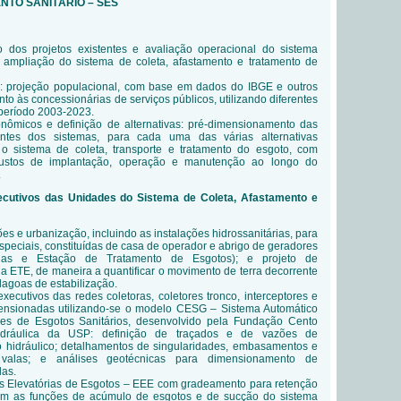
ENTO SANITÁRIO – SES
o dos projetos existentes e avaliação operacional do sistema
a ampliação do sistema de coleta, afastamento e tratamento de
: projeção populacional, com base em dados do IBGE e outros
to às concessionárias de serviços públicos, utilizando diferentes
período 2003-2023.
onômicos e definição de alternativas: pré-dimensionamento
das
tes dos sistemas, para cada uma das várias alternativas
o sistema de coleta, transporte e tratamento do esgoto, com
ustos de implantação, operação e manutenção ao longo do
.
ecutivos das Unidades do Sistema de Coleta, Afastamento e
ões e urbanização, incluindo as instalações hidrossanitárias, para
speciais, constituídas de casa de operador e abrigo de geradores
órias e Estação de Tratamento de Esgotos); e projeto de
a ETE, de maneira a quantificar o movimento de terra decorrente
lagoas de estabilização.
xecutivos das redes coletoras, coletores tronco, interceptores e
imensionadas utilizando-se o modelo CESG – Sistema Automático
es de Esgotos Sanitários, desenvolvido pela Fundação Cento
idráulica da USP: definição de traçados e de vazões de
o hidráulico; detalhamentos de singularidades, embasamentos e
valas; e análises geotécnicas para dimensionamento de
las.
s Elevatórias de Esgotos
–
EEE com gradeamento para retenção
om as funções de acúmulo de esgotos e de sucção do sistema