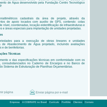
ento de Água desenvolvido pela Fundação Centro Tecnológico
P.
nialtimétricos cadastrais da área de projeto, através da
ntos de apoio locados com auxilio de GPS, contendo: cotas
 de nível, coordenadas, locação eidentificação de infraestruturas e
tes e áreas especiais para implantação de unidades projetadas.
es
priedades para a execução de obras lineares e unidades
a de Abastecimento de Água projetado, incluindo avaliações
s e de benfeitorias.
ações Técnicas
mento e das especificações técnicas em conformidade com os
, consubstanciados no Caderno de Encargos e no Banco de
do Sistema de Estruturação de Planilhas Orçamentárias.
mir página
Enviar página por e-mail
|
|
|
|
|
Empresa
A COBRAPE no Brasil
Currículo
Portfólio
Clientes
Contato