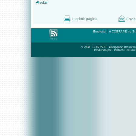
voltar
Imprimir página
Envia
|
Empresa
A COBRAPE no Bra
© 2008 - COBRAPE - Companhia Brasileira d
Produzido por - Plátano Comunic